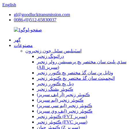
English
gl@goodlucktransmission.com
0086-(0)512-65830037
گھر
مصنوعات
اسٽينلیس سٹیل جون زنجيرون
ڊرائيونگ زنجير
سڌي پليٽ سان مختصر پچ پريسيشن رولر زنجير
(AB سيريز)
وڌايل پن سان گڏ مختصر پچ ڪنورر زنجير
اٽيچمينٽ سان گڏ مختصر پچ ڪنويئر زنجير
ڊبل پچ ڪنورر زنجير
ڪنويئر بشنگ زنجير
ڪنويئر زنجير (آر ايف سيريز)
ڪنويئر زنجير (ايم سيريز)
ڪنويئر زنجير (ايم سي سيريز)
ڪنويئر زنجير (ايف وي سيريز)
ڪنويئر زنجير (FVT سيريز)
ڪنويئر زنجير (FVC سيريز)
ڪنويئر چيان (Z سيريز)