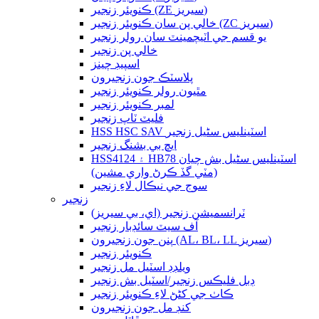
ڪنويئر زنجير (ZE سيريز)
خالي پن سان ڪنويئر زنجير (ZC سيريز)
يو قسم جي اٽيچمينٽ سان رولر زنجير
خالي پن زنجير
اسپيڊ چينز
پلاسٽڪ جون زنجيرون
مٿيون رولر ڪنويئر زنجير
لمبر ڪنويئر زنجير
فليٽ ٽاپ زنجير
HSS HSC SAV اسٽينلیس سٹیل زنجير
ايڇ بي بشنگ زنجير
HSS4124 ۽ HB78 اسٽينلیس سٹیل بش چيان
(مٽي گڏ ڪرڻ واري مشين)
سوج جي نيڪال لاءِ زنجير
زنجير
ٽرانسميشن زنجير (اي، بي سيريز)
آف سيٽ سائڊبار زنجير
پنن جون زنجيرون (AL، BL، LL سيريز)
ڪنويئر زنجير
ويلڊڊ اسٽيل مل زنجير
ڊبل فليڪس زنجير/اسٽيل بش زنجير
ڪاٺ جي کڻڻ لاءِ ڪنويئر زنجير
کنڊ مل جون زنجيرون