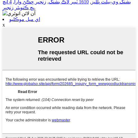
بشنگ وي-بيلٽ پلليز
,
1610 ٽيپر لاڪ بشنگ
,
زنجير ڇڪڻ وارا
,
4 انچ
,
پچ ڪنويئر زنجير
اي ميل موڪليو
x