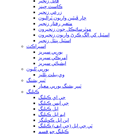
ڦاٽل زنجير
ڪاسٽ چينز
زرعي زنجير
چار ڦيٿين واريون ٽراليون
متغير رفتار زنجير
موٽرسائيڪل جون زنجيرون
اسٽيل کي الڳ ڪرڻ واريون زنجيرون
اسٽيل پنٽل زنجير
اسپراڪٽ
يورپي سيريز
آمريڪي سيريز
ايشيائي سيريز
يورپي پُليون
وي-بيلٽ پلليز
ٽيپر بشنگ
ٽيپر بشنگ يورپي معيار
ڪپلنگ
جي اي ڪپلنگ
جي ايس ڪپلنگ
ايل ڪپلنگ
ايم ايل ڪپلنگ
اين ايل ڪوپلنگز
ٽي جي ايل (جي ايف) ڪپلنگ
ڪپلنگ جو قسم