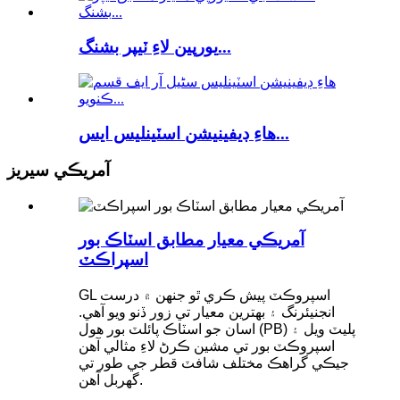
يورپين لاءِ ٽيپر بشنگ...
هاءِ ڊيفينيشن اسٽينلیس ايس...
آمريڪي سيريز
آمريڪي معيار مطابق اسٽاڪ بور
اسپراڪٽ
GL اسپروڪٽ پيش ڪري ٿو جنهن ۾ درست
انجنيئرنگ ۽ بهترين معيار تي زور ڏنو ويو آهي.
اسان جو اسٽاڪ پائلٽ بور هول (PB) پليٽ ويل ۽
اسپروڪٽ بور تي مشين ڪرڻ لاءِ مثالي آهن
جيڪي گراهڪ مختلف شافٽ قطر جي طور تي
گهربل آهن.