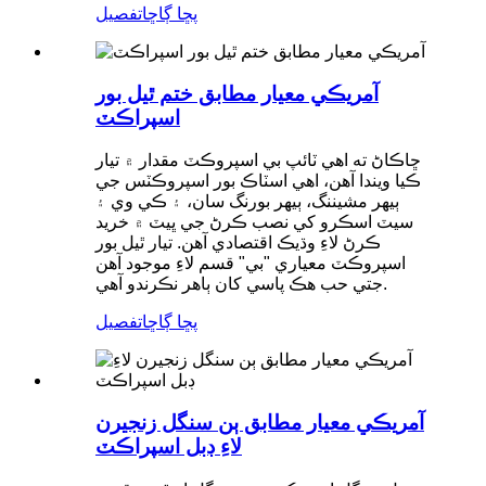
پڇا ڳاڇا
تفصيل
آمريڪي معيار مطابق ختم ٿيل بور
اسپراڪٽ
ڇاڪاڻ ته اهي ٽائپ بي اسپروڪٽ مقدار ۾ تيار
ڪيا ويندا آهن، اهي اسٽاڪ بور اسپروڪٽس جي
ٻيهر مشيننگ، ٻيهر بورنگ سان، ۽ ڪي وي ۽
سيٽ اسڪرو کي نصب ڪرڻ جي ڀيٽ ۾ خريد
ڪرڻ لاءِ وڌيڪ اقتصادي آهن. تيار ٿيل بور
اسپروڪٽ معياري "بي" قسم لاءِ موجود آهن
جتي حب هڪ پاسي کان ٻاهر نڪرندو آهي.
پڇا ڳاڇا
تفصيل
آمريڪي معيار مطابق ٻن سنگل زنجيرن
لاءِ ڊبل اسپراڪٽ