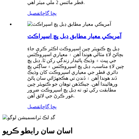
قطر مائنس 2 ملي ميٽر آهي.
پڇا ڳاڇا
تفصيل
آمريڪي معيار مطابق ڊبل پچ اسپراڪٽ
ڊبل پچ ڪنويئر چين اسپروڪٽ اڪثر ڪري جاءِ
بچائڻ لاءِ مثالي هوندا آهن ۽ معياري اسپروڪٽس
جي ڀيٽ ۾ وڌيڪ پائيدار زندگي رکن ٿا. ڊبل پچ
چين لاءِ مناسب، ڊبل پچ اسپروڪٽس ۾ ساڳئي پچ
دائري قطر جي معياري اسپروڪٽ کان وڌيڪ
ڏند هوندا آهن ۽ ڏندن تي هڪجهڙائي سان پائڻ
ورهائيندا آهن. جيڪڏهن توهان جو ڪنويئر چين
مطابقت رکي ٿو، ته ڊبل پچ اسپروڪٽ ضرور
غور ڪرڻ جي لائق آهن.
پڇا ڳاڇا
تفصيل
اسان سان رابطو ڪريو