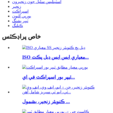
اسٽينلیس سٹیل جون زنجيرون
زنجير
اسپراڪٽ
يورپي پُليون
ٽيپر بشنگ
ڪپلنگ
خاص پراڊڪٽس
ISO معياري ايس ايس ڊبل پڪٽ...
ٽيپر بور اسپراڪٽ في اي...
ڪنويئر زنجير، بشمول ...