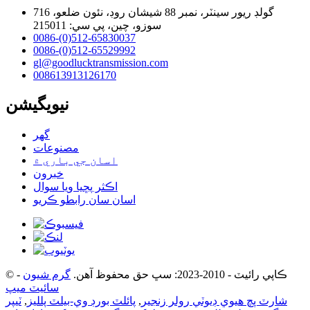
716 گولڊ ريور سينٽر، نمبر 88 شيشان روڊ، نئون ضلعو،
سوزو، چين، پي سي: 215011
0086-(0)512-65830037
0086-(0)512-65529992
gl@goodlucktransmission.com
008613913126170
نيويگيشن
گھر
مصنوعات
اسان جي باري ۾
خبرون
اڪثر پڇيا ويا سوال
اسان سان رابطو ڪريو
© ڪاپي رائيٽ - 2010-2023: سڀ حق محفوظ آهن.
گرم شيون
-
سائيٽ ميپ
شارٽ پچ هيوي ڊيوٽي رولر زنجير
,
پائلٽ بورڊ وي-بيلٽ پلليز
,
ٽيپر