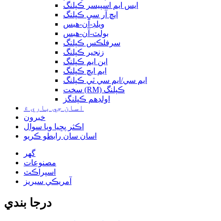
ايس ايم اسپيسر ڪپلنگ
ايڇ آر سي ڪپلنگ
ويلڊ-آن-هبس
بولٽ-آن-هبس
سرفلڪس ڪپلنگ
زنجير ڪپلنگ
اين ايم ڪپلنگ
ايم ايڇ ڪپلنگ
ايم سي/ايم سي ٽي ڪپلنگ
سخت (RM) ڪپلنگ
اولڊهم ڪپلنگز
اسان جي باري ۾
خبرون
اڪثر پڇيا ويا سوال
اسان سان رابطو ڪريو
گھر
مصنوعات
اسپراڪٽ
آمريڪي سيريز
درجا بندي