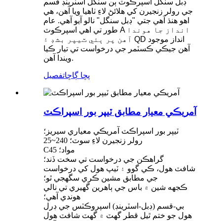
ڊبل سنگل اسپرڪوٽ ٻن سنگل اسٽرينڊ قسم
جي رولر زنجيرن کي هلائڻ لاءِ ٺاهيا ويا آهن، هي
اهو هنڌ آهي جتي "ڊبل سنگل" نالو آيو آهي. عام
طور تي اهي اسپرڪوٽ A انداز جا هوندا
آهن پر ٻئي ٽيپر بشڊ ۽ QD انداز موجود
آهن جيڪي ڪسٽمر جي درخواست تي تيار ڪيا
ويندا آهن.
پڇا ڳاڇا
تفصيل
آمريڪي معيار مطابق ٽيپر بور اسپراڪٽ
ٽيپر بور اسپراڪٽ آمريڪي معياري سيريز؛
25~240 رولر زنجيرن لاءِ سوٽ؛
C45 مواد؛
گراهڪن جي درخواست تي سخت ڏند؛
شافٽ هول، ڪي گوو ۽ ٽيپ هول کي درخواست
جي مطابق مشين ڪري سگهجي ٿو؛
ڪجهه شين ۾ باس جي ٻاهرين گهيري تي نالي
هوندي آهي؛
بي-قسم (ڊبل-اسٽرينڊ) اسپروڪٽس جي ڊرل
هول جو ختم ٿيل قطر گهٽ ۾ گهٽ شافٽ هول