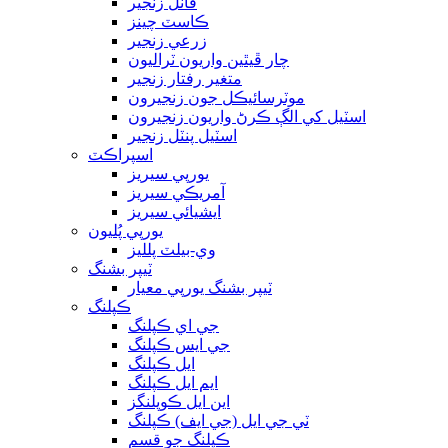
ڦاٽل زنجير
ڪاسٽ چينز
زرعي زنجير
چار ڦيٿين واريون ٽراليون
متغير رفتار زنجير
موٽرسائيڪل جون زنجيرون
اسٽيل کي الڳ ڪرڻ واريون زنجيرون
اسٽيل پنٽل زنجير
اسپراڪٽ
يورپي سيريز
آمريڪي سيريز
ايشيائي سيريز
يورپي پُليون
وي-بيلٽ پلليز
ٽيپر بشنگ
ٽيپر بشنگ يورپي معيار
ڪپلنگ
جي اي ڪپلنگ
جي ايس ڪپلنگ
ايل ڪپلنگ
ايم ايل ڪپلنگ
اين ايل ڪوپلنگز
ٽي جي ايل (جي ايف) ڪپلنگ
ڪپلنگ جو قسم