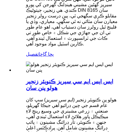
سيريز گهڻين مشيني هينڊلنگ گهرجن کي پورو
ڪندي. هي زنجير، جيتوڻيڪ DIN 8165 سان
مقابلو ڪري سگهجي ٿي، ٻين درست رولر زنجير
معيارن سان مٽائي نه ٿي سگهي. معياري، وڏي يا
فلينج ٿيل رولرز سان دستياب آهي، اهو عام طور
تي ان جي جھاڙي جي شڪل ۾ خاص طور تي
ڪاٺ جي ٽرانسپورٽ ۾ استعمال ٿيندو آهي.
ڪاربن اسٽيل مواد موجود آهي.
پڇا ڳاڇا
تفصيل
ايس ايس ايم سي سيريز ڪنويئر زنجير
هولو پنن سان
هولو پن ڪنويئر زنجير (ايم سي سيريز) سڀ کان
عام قسم جي چين ڊرائيو آهي جيڪا گهريلو،
صنعتي ۽ زرعي مشينري جي وسيع رينج لاءِ
ميڪيڪل پاور هلائڻ لاءِ استعمال ٿيندي آهي،
جنهن ۾ ڪنويئر، تار ڊرائنگ مشينون ۽ پائپ
ڊرائنگ مشينون شامل آهن. پراڊڪٽس اعليٰ