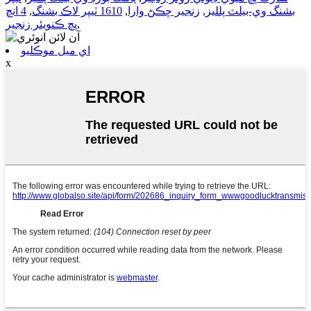
بشنگ وي-بيلٽ پلليز
,
زنجير ڇڪڻ وارا
,
1610 ٽيپر لاڪ بشنگ
,
4 انچ
,
پچ ڪنويئر زنجير
اي ميل موڪليو
x