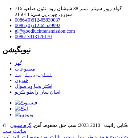
716 گولڊ ريور سينٽر، نمبر 88 شيشان روڊ، نئون ضلعو،
سوزو، چين، پي سي: 215011
0086-(0)512-65830037
0086-(0)512-65529992
gl@goodlucktransmission.com
008613913126170
نيويگيشن
گھر
مصنوعات
اسان جي باري ۾
خبرون
اڪثر پڇيا ويا سوال
اسان سان رابطو ڪريو
© ڪاپي رائيٽ - 2010-2023: سڀ حق محفوظ آهن.
گرم شيون
-
سائيٽ ميپ
شارٽ پچ هيوي ڊيوٽي رولر زنجير
,
پائلٽ بورڊ وي-بيلٽ پلليز
,
ٽيپر