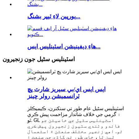
يورپين لاءِ ٽيپر بشنگ...
هاءِ ڊيفينيشن اسٽينلیس ايس...
اسٽينلیس سٹیل جون زنجيرون
ايس ايس اي/بي سيريز شارٽ پچ
ٽرانسميشن رولر چينز
اسٽينلیس سٹیل عام طور تي سنکنرن، ڪيميڪلز
۽ گرمي جي خلاف شاندار مزاحمت پيش ڪري
ٿو. GL اسٽينلیس سٹیل جي خاصيتن جو
فائدو وٺندي سٺيون زنجيرون پيش ڪري
ٿو. اهي زنجير مختلف صنعتن ۾ استعمال
ٿين ٿا، خاص طور تي کاڌي جي صنعت ۽