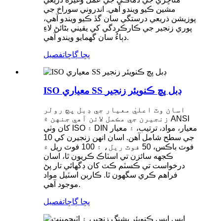
مشين ڪيو ويندو آهي. اندروني سوراخ جي
پوزيشن ذريعي درستگي سان گڏ ڪيو ويندو آهي،
پوري زنجير جي ڪارڪردگي کي يقيني بڻائڻ لاءِ
دٻاءُ سان گھمايو ويندو آهي.
پڇا ڳاڇا
تفصيل
ISO معياري SS ڊبل پچ ڪنويئر زنجير
اسان وٽ اعليٰ معيار جي ڊبل پچ رولر
زنجيرن جي مڪمل لائن آهي جنهن ۾ ANSI
کان وٺي ISO ۽ DIN معيار، مواد، ترتيب، ۽ معيار
جي سطح شامل آهن. اسان انهن زنجيرن کي 10
فوٽ باڪس، 50 فوٽ ريل، ۽ 100 فوٽ ريل ۾
ڪجهه سائزن تي اسٽاڪ ڪريون ٿا، اسان
درخواست تي ڪسٽم ڪٽ کان ڊگھائي تار پڻ
فراهم ڪري سگهون ٿا. ڪاربن اسٽيل مواد
موجود آهي.
پڇا ڳاڇا
تفصيل