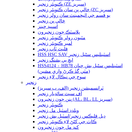
ڪنويئر زنجير (ZE سيريز)
خالي پن سان ڪنويئر زنجير (ZC سيريز)
يو قسم جي اٽيچمينٽ سان رولر زنجير
خالي پن زنجير
اسپيڊ چينز
پلاسٽڪ جون زنجيرون
مٿيون رولر ڪنويئر زنجير
لمبر ڪنويئر زنجير
فليٽ ٽاپ زنجير
HSS HSC SAV اسٽينلیس سٹیل زنجير
ايڇ بي بشنگ زنجير
HSS4124 ۽ HB78 اسٽينلیس سٹیل بش چيان
(مٽي گڏ ڪرڻ واري مشين)
سوج جي نيڪال لاءِ زنجير
زنجير
ٽرانسميشن زنجير (الف، ب سيريز)
آف سيٽ سائڊبار زنجير
پنن جون زنجيرون (AL، BL، LL سيريز)
ڪنويئر زنجير
ويلڊڊ اسٽيل مل زنجير
ڊبل فليڪس زنجير/اسٽيل بش زنجير
ڪاٺ جي کڻڻ لاءِ ڪنويئر زنجير
کنڊ مل جون زنجيرون