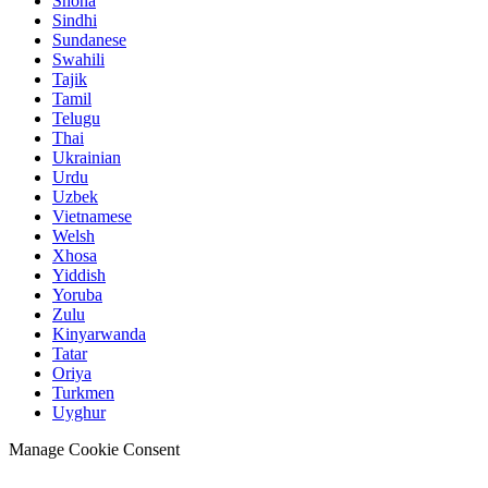
Shona
Sindhi
Sundanese
Swahili
Tajik
Tamil
Telugu
Thai
Ukrainian
Urdu
Uzbek
Vietnamese
Welsh
Xhosa
Yiddish
Yoruba
Zulu
Kinyarwanda
Tatar
Oriya
Turkmen
Uyghur
Manage Cookie Consent