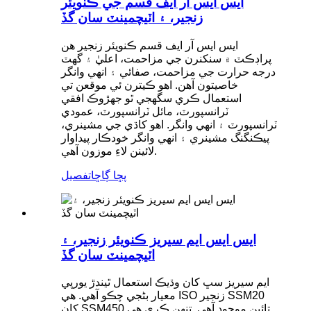
ايس ايس آر ايف قسم جي ڪنويئر
زنجير، ۽ اٽيچمينٽ سان گڏ
ايس ايس آر ايف قسم ڪنويئر زنجير هن
پراڊڪٽ ۾ سنکنرن جي مزاحمت، اعليٰ ۽ گهٽ
درجه حرارت جي مزاحمت، صفائي ۽ انهي وانگر
خاصيتون آهن. اهو ڪيترن ئي موقعن تي
استعمال ڪري سگهجي ٿو جهڙوڪ افقي
ٽرانسپورٽ، مائل ٽرانسپورٽ، عمودي
ٽرانسپورٽ ۽ انهي وانگر. اهو کاڌي جي مشينري،
پيڪنگنگ مشينري ۽ انهي وانگر خودڪار پيداوار
لائينن لاءِ موزون آهي.
پڇا ڳاڇا
تفصيل
ايس ايس ايم سيريز ڪنويئر زنجير، ۽
اٽيچمينٽ سان گڏ
ايم سيريز سڀ کان وڌيڪ استعمال ٿيندڙ يورپي
معيار بڻجي چڪو آهي. هي ISO زنجير SSM20
کان SSM450 تائين موجود آهي. تنهن ڪري هي