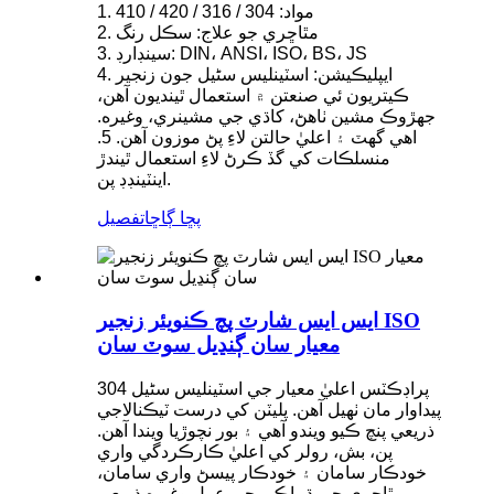
1. مواد: 304 / 316 / 420 / 410
2. مٿاڇري جو علاج: سڪل رنگ
3. سينڊارڊ: DIN، ANSI، ISO، BS، JS
4. ايپليڪيشن: اسٽينلیس سٹیل جون زنجير
ڪيتريون ئي صنعتن ۾ استعمال ٿينديون آهن،
جهڙوڪ مشين ٺاهڻ، کاڌي جي مشينري، وغيره.
اهي گهٽ ۽ اعليٰ حالتن لاءِ پڻ موزون آهن. 5.
منسلڪات کي گڏ ڪرڻ لاءِ استعمال ٿيندڙ
اينٽينڊڊ پن.
پڇا ڳاڇا
تفصيل
ايس ايس شارٽ پچ ڪنويئر زنجير ISO
معيار سان ڳنڍيل سوٽ سان
پراڊڪٽس اعليٰ معيار جي اسٽينلیس سٹیل 304
پيداوار مان ٺهيل آهن. پليٽن کي درست ٽيڪنالاجي
ذريعي پنچ ڪيو ويندو آهي ۽ بور نچوڙيا ويندا آهن.
پن، بش، رولر کي اعليٰ ڪارڪردگي واري
خودڪار سامان ۽ خودڪار پيسڻ واري سامان،
مٿاڇري جي ڌماڪي جي عمل وغيره ذريعي