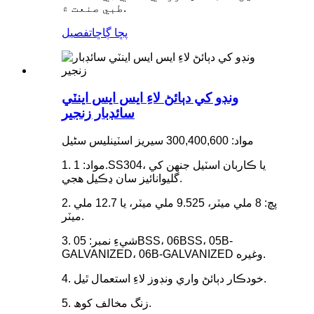
طبي صنعت ۾.
پڇا ڳاڇا
تفصيل
ونڊو کي دٻائڻ لاءِ ايس ايس اينٽي
سائڊبار زنجير
مواد: 300,400,600 سيريز اسٽينلیس سٹیل
1. مواد: 1.SS304، يا ڪاربان اسٽيل جنهن کي
گليوانائيز سان ڍڪيل هجي.
2. پچ: 8 ملي ميٽر، 9.525 ملي ميٽر، يا 12.7 ملي
ميٽر.
3. شيءِ نمبر: 05BSS، 06BSS، 05B-
GALVANIZED، 06B-GALVANIZED وغيره.
4. خودڪار دٻائڻ واري ونڊوز لاءِ استعمال ٿيل.
5. زنگ مخالف کوھ.