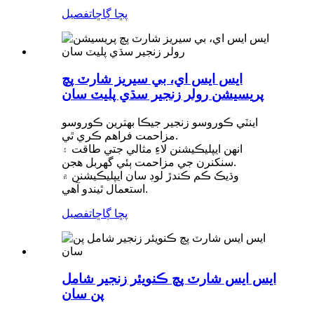
پڇا ڳاڇا
تفصيل
ايس ايس اي، بي سيريز شارٽ پچ
پريسيشن رولر زنجير سڌي پليٽ سان
اينٽي ڪوروسو زنجير جيڪا بهترين ڪوروسو
مزاحمت فراهم ڪري ٿي.
انهن ايپليڪيشنن لاءِ مثالي جتي طاقت ۽
سنکنرن جي مزاحمت ٻئي گهربل هجن.
وڌيڪ ڪم ڪندڙ لوڊ سان ايپليڪيشنن ۾
استعمال ٿيندو آهي.
پڇا ڳاڇا
تفصيل
ايس ايس شارٽ پچ ڪنويئر زنجير شامل
پن سان