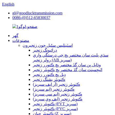
English
gl@goodlucktransmission.com
0086-(0)512-65830037
گھر
مصنوعات
اسٽينلیس سٹیل جون زنجيرون
ڊرائيونگ زنجير
سڌي پليٽ سان مختصر پچ جي درستگي واري
رولر زنجير (AB سيريز)
وڌايل پن سان گڏ مختصر پچ ڪنورر زنجير
اٽيچمينٽ سان گڏ مختصر پچ ڪنويئر زنجير
ڊبل پچ ڪنورر زنجير
ڪنويئر بشنگ زنجير
ڪنويئر زنجير (آر ايف سيريز)
ڪنويئر زنجير (ايم سيريز)
ڪنويئر زنجير (ايم سي سيريز)
ڪنويئر زنجير (ايف وي سيريز)
ڪنويئر زنجير (FVT سيريز)
ڪنويئر زنجير (FVC سيريز)
ڪنويئر چيان (Z سيريز)