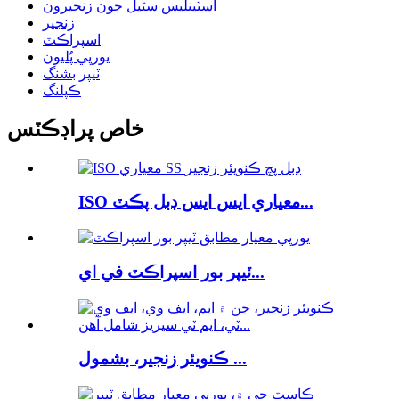
اسٽينلیس سٹیل جون زنجيرون
زنجير
اسپراڪٽ
يورپي پُليون
ٽيپر بشنگ
ڪپلنگ
خاص پراڊڪٽس
ISO معياري ايس ايس ڊبل پڪٽ...
ٽيپر بور اسپراڪٽ في اي...
ڪنويئر زنجير، بشمول ...