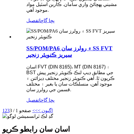
مشيني پهچائڻ واري سامان. ڪاربن اسٽيل مواد
موجود آهي.
پڇا ڳاڇا
تفصيل
SS/POM/PA6 ۾ رولرز سان SS FVT
سيريز ڪنويئر زنجير
اسان FVT (DIN 8165)، MT (DIN 8167) ۽
BST جي مطابق ڊيپ لنڪ ڪنويئر زنجير پيش
ڪريون ٿا. اهي ڪنويئر زنجير مختلف ڊيزائنن ۾
موجود آهن، منسلڪات سان يا بغير ۽ مختلف
قسمن جي رولرز سان.
پڇا ڳاڇا
تفصيل
اڳيون >
>>
صفحو 1 / 3
3
2
1
اسان سان رابطو ڪريو