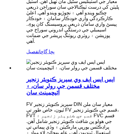
معيار جي اسٽينلیس سٹیل مان ٺهيل آهن. اسٽيل
پليٽن کي درست ٽيڪنالاجي سان سوراخن ذريعي
ڇڪيو ويندو آهي ۽ نچوڙيو ويندو آهي. اعليٰ
ڪارڪردگي واري خودڪار سامان ۽ خودڪار
پيسڻ واري سامان ذريعي پروسيسنگ کان پوءِ،.
اسيمبلي جي درستگي اندروني سوراخ جي
پوزيشن ۽ روٽري ريوٽنگ پريشر جي ضمانت
آهي.
پڇا ڳاڇا
تفصيل
ايس ايس ايف وي سيريز ڪنويئر زنجير
مختلف قسمن جي رولر سان، ۽
اٽيچمينٽ سان
FV سيريز ڪنويئر زنجير DIN معيار سان ملن
ٿيون، خاص طور تي FV قسم جي ڪنويئر زنجير،
FVT قسم جي ڪنويئر زنجير ۽ FVC قسم
جي هولو پن شافٽ ڪنويئر زنجير شامل آهن.
پراڊڪٽس يورپي مارڪيٽن ۾ وڏي پيماني تي
استعمال ٿينديون آهن، عام پهچائڻ لاءِ مواد ۽