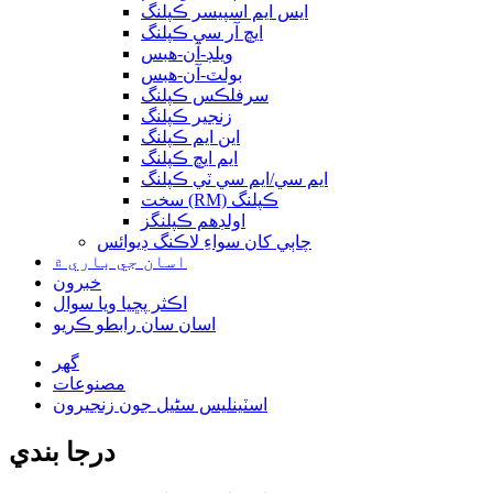
ايس ايم اسپيسر ڪپلنگ
ايڇ آر سي ڪپلنگ
ويلڊ-آن-هبس
بولٽ-آن-هبس
سرفلڪس ڪپلنگ
زنجير ڪپلنگ
اين ايم ڪپلنگ
ايم ايڇ ڪپلنگ
ايم سي/ايم سي ٽي ڪپلنگ
سخت (RM) ڪپلنگ
اولڊهم ڪپلنگز
چاٻي کان سواءِ لاڪنگ ڊيوائس
اسان جي باري ۾
خبرون
اڪثر پڇيا ويا سوال
اسان سان رابطو ڪريو
گھر
مصنوعات
اسٽينلیس سٹیل جون زنجيرون
درجا بندي