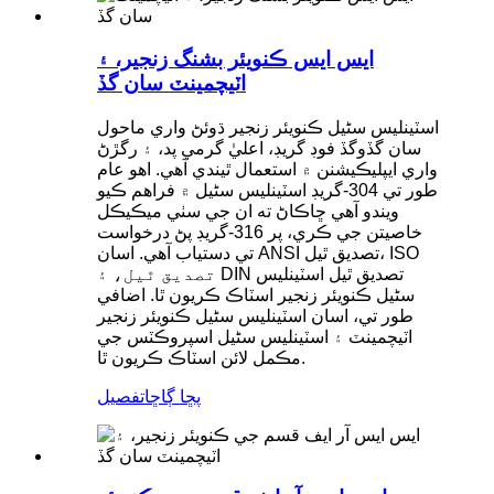
ايس ايس ڪنويئر بشنگ زنجير، ۽
اٽيچمينٽ سان گڏ
اسٽينلیس سٹیل ڪنويئر زنجير ڌوئڻ واري ماحول
سان گڏوگڏ فوڊ گريڊ، اعليٰ گرمي پد، ۽ رگڙڻ
واري ايپليڪيشنن ۾ استعمال ٿيندي آهي. اهو عام
طور تي 304-گريڊ اسٽينلیس سٹیل ۾ فراهم ڪيو
ويندو آهي ڇاڪاڻ ته ان جي سٺي ميڪيڪل
خاصيتن جي ڪري، پر 316-گريڊ پڻ درخواست
تي دستياب آهي. اسان ANSI تصديق ٿيل، ISO
تصديق ٿيل، ۽ DIN تصديق ٿيل اسٽينلیس
سٹیل ڪنويئر زنجير اسٽاڪ ڪريون ٿا. اضافي
طور تي، اسان اسٽينلیس سٹیل ڪنويئر زنجير
اٽيچمينٽ ۽ اسٽينلیس سٹیل اسپروڪٽس جي
مڪمل لائن اسٽاڪ ڪريون ٿا.
پڇا ڳاڇا
تفصيل