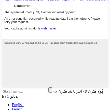
ڳولا ڪرڻ لاءِ انٽر يا بند ڪرڻ لاءِ
ESC دٻايو.
English
French