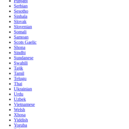
Punjabi
Serbian
Sesotho
Sinhala
Slovak
Slovenian
Somali
Samoan
Scots Gaelic
Shona
Sindhi
Sundanese
Swahili
Tajik
Tamil
Telugu
Thai
Ukrainian
Urdu
Uzbek
Vietnamese
Welsh
Xhosa
Yiddish
Yoruba