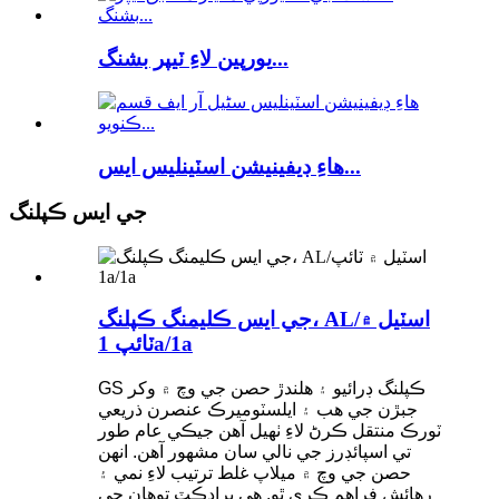
يورپين لاءِ ٽيپر بشنگ...
هاءِ ڊيفينيشن اسٽينلیس ايس...
جي ايس ڪپلنگ
جي ايس ڪليمنگ ڪپلنگ، AL/اسٽيل ۾
ٽائپ 1a/1a
GS ڪپلنگ ڊرائيو ۽ هلندڙ حصن جي وچ ۾ وکر
جبڙن جي هب ۽ ايلسٽوميرڪ عنصرن ذريعي
ٽورڪ منتقل ڪرڻ لاءِ ٺهيل آهن جيڪي عام طور
تي اسپائڊرز جي نالي سان مشهور آهن. انهن
حصن جي وچ ۾ ميلاپ غلط ترتيب لاءِ نمي ۽
رهائش فراهم ڪري ٿو. هي پراڊڪٽ توهان جي