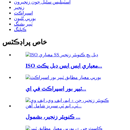
اسٽينلیس سٹیل جون زنجيرون
زنجير
اسپراڪٽ
يورپي پُليون
ٽيپر بشنگ
ڪپلنگ
خاص پراڊڪٽس
ISO معياري ايس ايس ڊبل پڪٽ...
ٽيپر بور اسپراڪٽ في اي...
ڪنويئر زنجير، بشمول ...