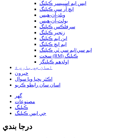
ايس ايم اسپيسر ڪپلنگ
ايڇ آر سي ڪپلنگ
ويلڊ-آن-هبس
بولٽ-آن-هبس
سرفلڪس ڪپلنگ
زنجير ڪپلنگ
اين ايم ڪپلنگ
ايم ايڇ ڪپلنگ
ايم سي/ايم سي ٽي ڪپلنگ
سخت (RM) ڪپلنگ
اولڊهم ڪپلنگز
اسان جي باري ۾
خبرون
اڪثر پڇيا ويا سوال
اسان سان رابطو ڪريو
گھر
مصنوعات
ڪپلنگ
جي ايس ڪپلنگ
درجا بندي