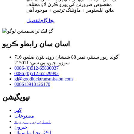
مخصوص ضرورتن کي پورو ڪرڻ لاءِ مختلف
ڌاتو، ايلسٽومر ۽ ماؤنٽنگ ترتيبن ۾ موجود آهي.
پڇا ڳاڇا
تفصيل
اسان سان رابطو ڪريو
716 گولڊ ريور سينٽر، نمبر 88 شيشان روڊ، نئون ضلعو،
سوزو، چين، پي سي: 215011
0086-(0)512-65830037
0086-(0)512-65529992
gl@goodlucktransmission.com
008613913126170
نيويگيشن
گھر
مصنوعات
اسان جي باري ۾
خبرون
اڪثر پڇيا ويا سوال