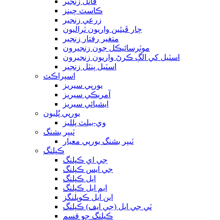
ڦاٽل زنجير
ڪاسٽ چينز
زرعي زنجير
چار ڦيٿين واريون ٽراليون
متغير رفتار زنجير
موٽرسائيڪل جون زنجيرون
اسٽيل کي الڳ ڪرڻ واريون زنجيرون
اسٽيل پنٽل زنجير
اسپراڪٽ
يورپي سيريز
آمريڪي سيريز
ايشيائي سيريز
يورپي پُليون
وي-بيلٽ پلليز
ٽيپر بشنگ
ٽيپر بشنگ يورپي معيار
ڪپلنگ
جي اي ڪپلنگ
جي ايس ڪپلنگ
ايل ڪپلنگ
ايم ايل ڪپلنگ
اين ايل ڪوپلنگز
ٽي جي ايل (جي ايف) ڪپلنگ
ڪپلنگ جو قسم