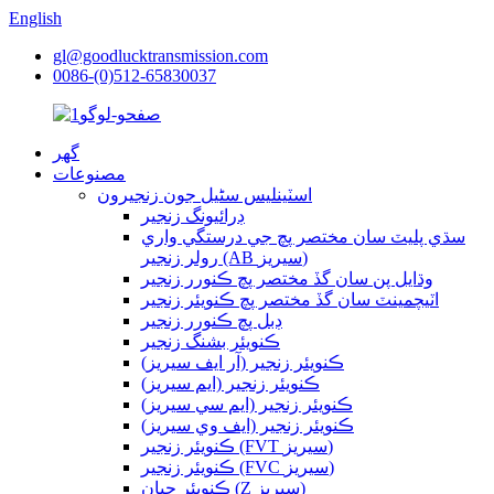
English
gl@goodlucktransmission.com
0086-(0)512-65830037
گھر
مصنوعات
اسٽينلیس سٹیل جون زنجيرون
ڊرائيونگ زنجير
سڌي پليٽ سان مختصر پچ جي درستگي واري
رولر زنجير (AB سيريز)
وڌايل پن سان گڏ مختصر پچ ڪنورر زنجير
اٽيچمينٽ سان گڏ مختصر پچ ڪنويئر زنجير
ڊبل پچ ڪنورر زنجير
ڪنويئر بشنگ زنجير
ڪنويئر زنجير (آر ايف سيريز)
ڪنويئر زنجير (ايم سيريز)
ڪنويئر زنجير (ايم سي سيريز)
ڪنويئر زنجير (ايف وي سيريز)
ڪنويئر زنجير (FVT سيريز)
ڪنويئر زنجير (FVC سيريز)
ڪنويئر چيان (Z سيريز)