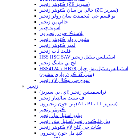
ڪنويئر زنجير (ZE سيريز)
خالي پن سان ڪنويئر زنجير (ZC سيريز)
يو قسم جي اٽيچمينٽ سان رولر زنجير
خالي پن زنجير
اسپيڊ چينز
پلاسٽڪ جون زنجيرون
مٿيون رولر ڪنويئر زنجير
لمبر ڪنويئر زنجير
فليٽ ٽاپ زنجير
HSS HSC SAV اسٽينلیس سٹیل زنجير
ايڇ بي بشنگ زنجير
HSS4124 ۽ HB78 اسٽينلیس سٹیل بش چيان
(مٽي گڏ ڪرڻ واري مشين)
سوج جي نيڪال لاءِ زنجير
زنجير
ٽرانسميشن زنجير (اي، بي سيريز)
آف سيٽ سائڊبار زنجير
پنن جون زنجيرون (AL، BL، LL سيريز)
ڪنويئر زنجير
ويلڊڊ اسٽيل مل زنجير
ڊبل فليڪس زنجير/اسٽيل بش زنجير
ڪاٺ جي کڻڻ لاءِ ڪنويئر زنجير
کنڊ مل جون زنجيرون