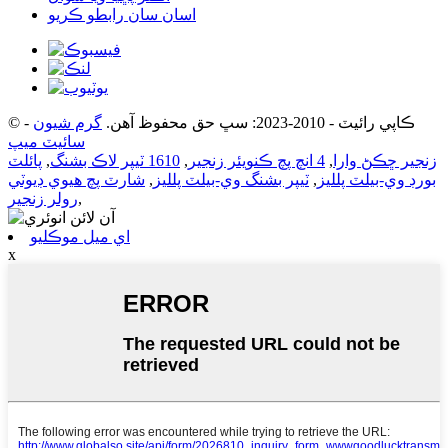
اسان سان رابطو ڪريو
© ڪاپي رائيٽ - 2010-2023: سڀ حق محفوظ آهن.
گرم شيون
-
سائيٽ ميپ
زنجير ڇڪڻ وارا
,
4 انچ پچ ڪنويئر زنجير
,
1610 ٽيپر لاڪ بشنگ
,
پائلٽ
بورڊ وي-بيلٽ پلليز
,
ٽيپر بشنگ وي-بيلٽ پلليز
,
شارٽ پچ هيوي ڊيوٽي
,
رولر زنجير
اي ميل موڪليو
x