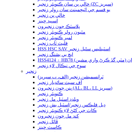
خالي پن سان ڪنويئر زنجير (ZC سيريز)
يو قسم جي اٽيچمينٽ سان رولر زنجير
خالي پن زنجير
اسپيڊ چينز
پلاسٽڪ جون زنجيرون
مٿيون رولر ڪنويئر زنجير
لمبر ڪنويئر زنجير
فليٽ ٽاپ زنجير
HSS HSC SAV اسٽينلیس سٹیل زنجير
ايڇ بي بشنگ زنجير
یل بش چيان (مٽي گڏ ڪرڻ واري مشين)
سوج جي نيڪال لاءِ زنجير
زنجير
ٽرانسميشن زنجير (الف، ب سيريز)
آف سيٽ سائڊبار زنجير
پنن جون زنجيرون (AL، BL، LL سيريز)
ڪنويئر زنجير
ويلڊڊ اسٽيل مل زنجير
ڊبل فليڪس زنجير/اسٽيل بش زنجير
ڪاٺ جي کڻڻ لاءِ ڪنويئر زنجير
کنڊ مل جون زنجيرون
ڦاٽل زنجير
ڪاسٽ چينز