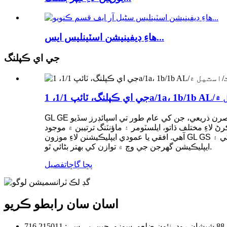
هاءِ ڊيفينيشن اسٽينلیس ايس...
جي اي ڪپلنگ
سٽ/اسٽيل ۾
GL GE ڪپلنگ ڊرائيو ۽ هلندڙ حصن جي وچ ۾ ٽرڪ منتقل ڪرڻ لاءِ ٺاهيا ويا آهن صفر-بئڪليش سان وکر جبڑے جي هب ۽ ايلسٽوميرڪ عنصرن ذريعي، جن کي عام طور تي اسپائڊرز سڏيو
ءِ مختلف ڌاتو، ايلسٽومر ۽ ماؤنٽنگ ترتيبن ۾ موجود
آهي. افقي يا عمودي ايپليڪيشنن لاءِ موزون GL GS ڪپلنگ مختلف مواد مان ٺهيل آهن، هڪ ٽورسن طور تي لچڪدار صفر-بئڪليش پليٽ فارم مهيا ڪن ٿا جيڪو انرشيا، ڪپلنگ ڪارڪردگي ۽
ايپليڪيشن گهرجن جي وچ ۾ توازن کي بهتر بڻائي ٿو.
پڇا ڳاڇا
تفصيل
اسان سان رابطو ڪريو
21