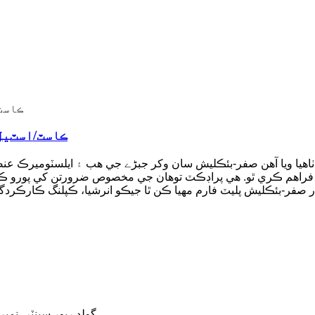
جي اي ڪپلنگ، ٽائپ 1/1، 1a/1a، 1b/1b AL/ڪا
فراهم ڪري ٿو. هي پراڊڪٽ توهان جي مخصوص ضرورتن کي پورو ڪرڻ لا
716 گولڊ ريور سينٽر، نمبر 88 شيشان روڊ، نئون ضلعو، سوزو، چين، پي سي: 5011