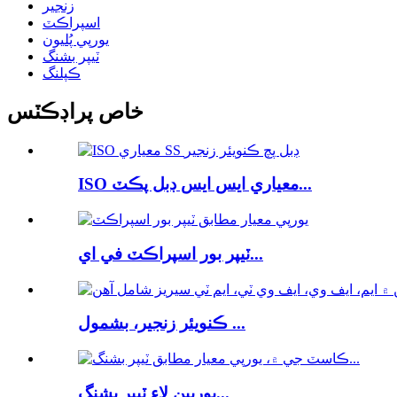
زنجير
اسپراڪٽ
يورپي پُليون
ٽيپر بشنگ
ڪپلنگ
خاص پراڊڪٽس
ISO معياري ايس ايس ڊبل پڪٽ...
ٽيپر بور اسپراڪٽ في اي...
ڪنويئر زنجير، بشمول ...
يورپين لاءِ ٽيپر بشنگ...