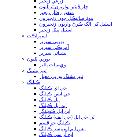
زرعي زنجير
چار ڦيٿين واريون ٽراليون
متغير رفتار زنجير
موٽرسائيڪل جون زنجيرون
اسٽيل کي الڳ ڪرڻ واريون زنجيرون
اسٽيل پنٽل زنجير
اسپراڪٽ
يورپي سيريز
آمريڪي سيريز
ايشيائي سيريز
يورپي پُليون
وي-بيلٽ پلليز
ٽيپر بشنگ
ٽيپر بشنگ يورپي معيار
ڪپلنگ
جي اي ڪپلنگ
جي ايس ڪپلنگ
ايل ڪپلنگ
ايم ايل ڪپلنگ
اين ايل ڪوپلنگز
ٽي جي ايل (جي ايف) ڪپلنگ
ڪپلنگ جو قسم
ايس ايم اسپيسر ڪپلنگ
ايڇ آر سي ڪپلنگ