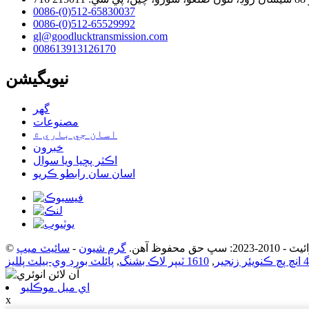
0086-(0)512-65830037
0086-(0)512-65529992
gl@goodlucktransmission.com
008613913126170
نيويگيشن
گھر
مصنوعات
اسان جي باري ۾
خبرون
اڪثر پڇيا ويا سوال
اسان سان رابطو ڪريو
2: سڀ حق محفوظ آهن.
گرم شيون
-
سائيٽ ميپ
4 انچ پچ ڪنويئر زنجير
,
1610 ٽيپر لاڪ بشنگ
,
پائلٽ بورڊ وي-بيلٽ پلليز
اي ميل موڪليو
x