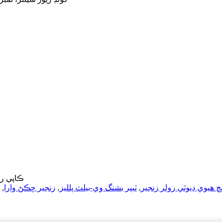
© ڪاپي رائيٽ - 2010-023
 هيوي ڊيوٽي رولر زنجير
,
ٽيپر بشنگ وي-بيلٽ پلليز
,
زنجير ڇڪڻ وارا
,