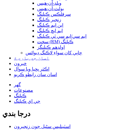
ويلڊ-آن-هبس
بولٽ-آن-هبس
سرفلڪس ڪپلنگ
زنجير ڪپلنگ
اين ايم ڪپلنگ
ايم ايڇ ڪپلنگ
ايم سي/ايم سي ٽي ڪپلنگ
سخت (RM) ڪپلنگ
اولڊهم ڪپلنگز
چاٻي کان سواءِ لاڪنگ ڊيوائس
اسان جي باري ۾
خبرون
اڪثر پڇيا ويا سوال
اسان سان رابطو ڪريو
گھر
مصنوعات
ڪپلنگ
جي اي ڪپلنگ
درجا بندي
اسٽينلیس سٹیل جون زنجيرون