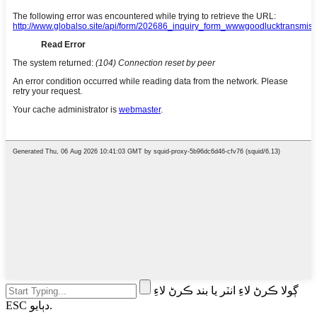
ڳولا ڪرڻ لاءِ انٽر يا بند ڪرڻ لاءِ
ESC دٻايو.