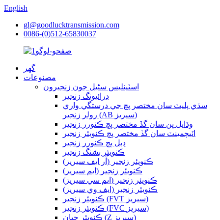
English
gl@goodlucktransmission.com
0086-(0)512-65830037
گھر
مصنوعات
اسٽينلیس سٹیل جون زنجيرون
ڊرائيونگ زنجير
سڌي پليٽ سان مختصر پچ جي درستگي واري
رولر زنجير (AB سيريز)
وڌايل پن سان گڏ مختصر پچ ڪنورر زنجير
اٽيچمينٽ سان گڏ مختصر پچ ڪنويئر زنجير
ڊبل پچ ڪنورر زنجير
ڪنويئر بشنگ زنجير
ڪنويئر زنجير (آر ايف سيريز)
ڪنويئر زنجير (ايم سيريز)
ڪنويئر زنجير (ايم سي سيريز)
ڪنويئر زنجير (ايف وي سيريز)
ڪنويئر زنجير (FVT سيريز)
ڪنويئر زنجير (FVC سيريز)
ڪنويئر چيان (Z سيريز)