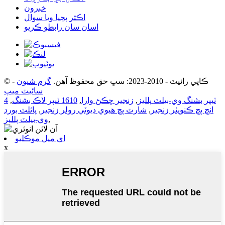
خبرون
اڪثر پڇيا ويا سوال
اسان سان رابطو ڪريو
© ڪاپي رائيٽ - 2010-2023: سڀ حق محفوظ آهن.
گرم شيون
-
سائيٽ ميپ
ٽيپر بشنگ وي-بيلٽ پلليز
,
زنجير ڇڪڻ وارا
,
1610 ٽيپر لاڪ بشنگ
,
4
انچ پچ ڪنويئر زنجير
,
شارٽ پچ هيوي ڊيوٽي رولر زنجير
,
پائلٽ بورڊ
,
وي-بيلٽ پلليز
اي ميل موڪليو
x