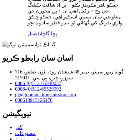
جيڪو ٻاهر نڪرندڙ ڪلو ۽ ٻن اڌ شافٽ ڪپلنگ
جي وچ ۾ رکيل آهي. ان ۾ ٻن محورن جي
معاوضي سان نسبتي اسڪيو آهي، جيڪو ڇڪڻ
واري بفرنگ کي گهٽائي ٿو. ننڍو قطر سادو ڍانچو.
پڇا ڳاڇا
تفصيل
اسان سان رابطو ڪريو
716 گولڊ ريور سينٽر، نمبر 88 شيشان روڊ، نئون ضلعو،
سوزو، چين، پي سي: 215011
0086-(0)512-65830037
0086-(0)512-65529992
gl@goodlucktransmission.com
008613913126170
نيويگيشن
گھر
مصنوعات
اسان جي باري ۾