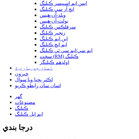
ايس ايم اسپيسر ڪپلنگ
ايڇ آر سي ڪپلنگ
ويلڊ-آن-هبس
بولٽ-آن-هبس
سرفلڪس ڪپلنگ
زنجير ڪپلنگ
اين ايم ڪپلنگ
ايم ايڇ ڪپلنگ
ايم سي/ايم سي ٽي ڪپلنگ
سخت (RM) ڪپلنگ
اولڊهم ڪپلنگز
اسان جي باري ۾
خبرون
اڪثر پڇيا ويا سوال
اسان سان رابطو ڪريو
گھر
مصنوعات
ڪپلنگ
ايم ايل ڪپلنگ
درجا بندي