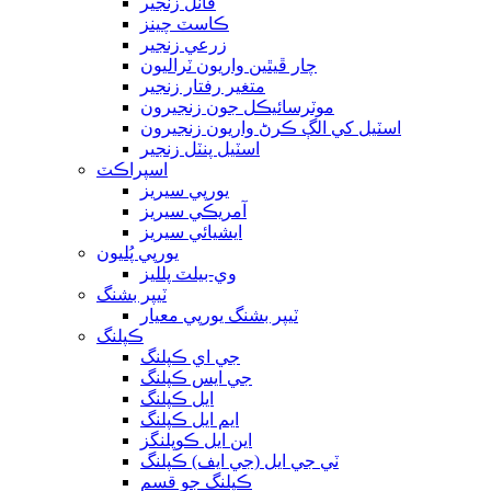
ڦاٽل زنجير
ڪاسٽ چينز
زرعي زنجير
چار ڦيٿين واريون ٽراليون
متغير رفتار زنجير
موٽرسائيڪل جون زنجيرون
اسٽيل کي الڳ ڪرڻ واريون زنجيرون
اسٽيل پنٽل زنجير
اسپراڪٽ
يورپي سيريز
آمريڪي سيريز
ايشيائي سيريز
يورپي پُليون
وي-بيلٽ پلليز
ٽيپر بشنگ
ٽيپر بشنگ يورپي معيار
ڪپلنگ
جي اي ڪپلنگ
جي ايس ڪپلنگ
ايل ڪپلنگ
ايم ايل ڪپلنگ
اين ايل ڪوپلنگز
ٽي جي ايل (جي ايف) ڪپلنگ
ڪپلنگ جو قسم