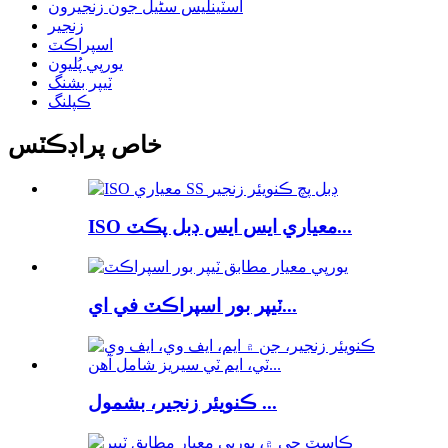
اسٽينلیس سٹیل جون زنجيرون
زنجير
اسپراڪٽ
يورپي پُليون
ٽيپر بشنگ
ڪپلنگ
خاص پراڊڪٽس
ISO معياري ايس ايس ڊبل پڪٽ...
ٽيپر بور اسپراڪٽ في اي...
ڪنويئر زنجير، بشمول ...