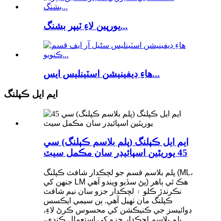
يورپين لاءِ ٽيپر بشنگ...
هاءِ ڊيفينيشن اسٽينلیس ايس...
ايم ايل ڪپلنگ
ايم ايل ڪپلنگ (پلم بلاسم ڪپلنگ) سي
45 يوريٿين اسپائيڊر سان مڪمل سيٽ
پلم بلاسم قسم جو لچڪدار شافٽ ڪپلنگ (ML،
جنهن کي LM پڻ سڏيو ويندو آهي) هڪ ئي ٻاهر
نڪرندڙ ڪلو ۽ لچڪدار جزو سان نيم شافٽ
ڪپلنگ مان ٺهيل آهي. ٻن سيمي ايڪسس
ڊوائيسز جي ڪنيڪشن کي محسوس ڪرڻ لاءِ،
پلم بلاسم لچڪدار جزو کي استعمال ڪندي،