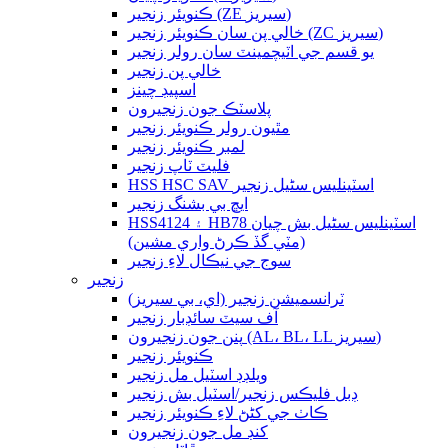
ڪنويئر زنجير (ZE سيريز)
خالي پن سان ڪنويئر زنجير (ZC سيريز)
يو قسم جي اٽيچمينٽ سان رولر زنجير
خالي پن زنجير
اسپيڊ چينز
پلاسٽڪ جون زنجيرون
مٿيون رولر ڪنويئر زنجير
لمبر ڪنويئر زنجير
فليٽ ٽاپ زنجير
HSS HSC SAV اسٽينلیس سٹیل زنجير
ايڇ بي بشنگ زنجير
HSS4124 ۽ HB78 اسٽينلیس سٹیل بش چيان
(مٽي گڏ ڪرڻ واري مشين)
سوج جي نيڪال لاءِ زنجير
زنجير
ٽرانسميشن زنجير (اي، بي سيريز)
آف سيٽ سائڊبار زنجير
پنن جون زنجيرون (AL، BL، LL سيريز)
ڪنويئر زنجير
ويلڊڊ اسٽيل مل زنجير
ڊبل فليڪس زنجير/اسٽيل بش زنجير
ڪاٺ جي کڻڻ لاءِ ڪنويئر زنجير
کنڊ مل جون زنجيرون