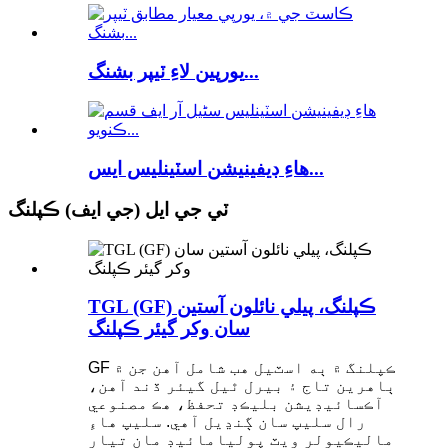
يورپين لاءِ ٽيپر بشنگ...
هاءِ ڊيفينيشن اسٽينلیس ايس...
ٽي جي ايل (جي ايف) ڪپلنگ
TGL (GF) ڪپلنگ، پيلي نائلون آستين
سان وکر گيئر ڪپلنگ
GF ڪپلنگ ۾ ٻه اسٽيل هب شامل آهن جن ۾
ٻاهرين تاج ۽ بيرل ٿيل گيئر ڏند آهن،
آڪسائيڊيشن بليڪڊ تحفظ، هڪ مصنوعي
رال سليپ سان ڳنڍيل آهي. سليپ هاءِ
ماليڪيولر ويٽ پوليامائيڊ مان تيار