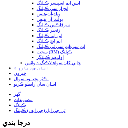
ايس ايم اسپيسر ڪپلنگ
ايڇ آر سي ڪپلنگ
ويلڊ-آن-هبس
بولٽ-آن-هبس
سرفلڪس ڪپلنگ
زنجير ڪپلنگ
اين ايم ڪپلنگ
ايم ايڇ ڪپلنگ
ايم سي/ايم سي ٽي ڪپلنگ
سخت (RM) ڪپلنگ
اولڊهم ڪپلنگز
چاٻي کان سواءِ لاڪنگ ڊيوائس
اسان جي باري ۾
خبرون
اڪثر پڇيا ويا سوال
اسان سان رابطو ڪريو
گھر
مصنوعات
ڪپلنگ
ٽي جي ايل (جي ايف) ڪپلنگ
درجا بندي