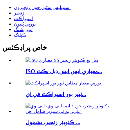
اسٽينلیس سٹیل جون زنجيرون
زنجير
اسپراڪٽ
يورپي پُليون
ٽيپر بشنگ
ڪپلنگ
خاص پراڊڪٽس
ISO معياري ايس ايس ڊبل پڪٽ...
ٽيپر بور اسپراڪٽ في اي...
ڪنويئر زنجير، بشمول ...