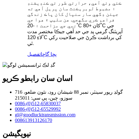
ڪئي وئي آهي، حرارتي طور تي ڪنڊيشنڊ
۽ مضبوط لوبريڪنٽ سان ڀريل آهي ته
جيئن ڊگهي سار سنڀال کان پاڪ زندگي
فراهم ڪري سگهجي. هن سليپ ۾ هوا جي
نمي جي مزاحمت ۽ -20˚C کان +80˚C جي
آپريٽنگ گرمي پد جي حد آهي جيڪا مختصر مدت
لاءِ 120˚C کي برداشت ڪرڻ جي صلاحيت رکي
ٿي.
پڇا ڳاڇا
تفصيل
اسان سان رابطو ڪريو
716 گولڊ ريور سينٽر، نمبر 88 شيشان روڊ، نئون ضلعو،
سوزو، چين، پي سي: 215011
0086-(0)512-65830037
0086-(0)512-65529992
gl@goodlucktransmission.com
008613913126170
نيويگيشن