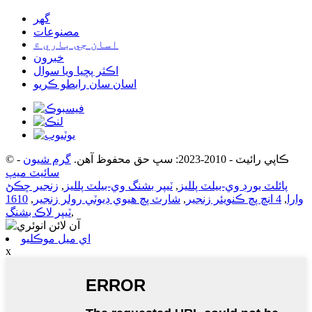
گھر
مصنوعات
اسان جي باري ۾
خبرون
اڪثر پڇيا ويا سوال
اسان سان رابطو ڪريو
© ڪاپي رائيٽ - 2010-2023: سڀ حق محفوظ آهن.
گرم شيون
-
سائيٽ ميپ
پائلٽ بورڊ وي-بيلٽ پلليز
,
ٽيپر بشنگ وي-بيلٽ پلليز
,
زنجير ڇڪڻ
وارا
,
4 انچ پچ ڪنويئر زنجير
,
شارٽ پچ هيوي ڊيوٽي رولر زنجير
,
1610
,
ٽيپر لاڪ بشنگ
اي ميل موڪليو
x