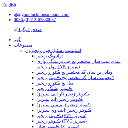
English
gl@goodlucktransmission.com
0086-(0)512-65830037
گھر
مصنوعات
اسٽينلیس سٹیل جون زنجيرون
ڊرائيونگ زنجير
سڌي پليٽ سان مختصر پچ جي درستگي واري
رولر زنجير (AB سيريز)
وڌايل پن سان گڏ مختصر پچ ڪنورر زنجير
اٽيچمينٽ سان گڏ مختصر پچ ڪنويئر زنجير
ڊبل پچ ڪنورر زنجير
ڪنويئر بشنگ زنجير
ڪنويئر زنجير (آر ايف سيريز)
ڪنويئر زنجير (ايم سيريز)
ڪنويئر زنجير (ايم سي سيريز)
ڪنويئر زنجير (ايف وي سيريز)
ڪنويئر زنجير (FVT سيريز)
ڪنويئر زنجير (FVC سيريز)
ڪنويئر چيان (Z سيريز)