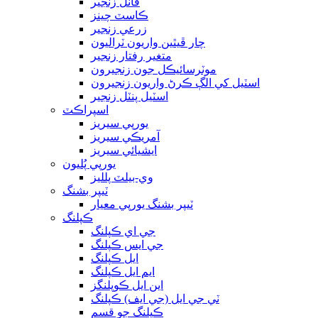
ڦاٽل زنجير
ڪاسٽ چينز
زرعي زنجير
چار ڦيٿين واريون ٽراليون
متغير رفتار زنجير
موٽرسائيڪل جون زنجيرون
اسٽيل کي الڳ ڪرڻ واريون زنجيرون
اسٽيل پنٽل زنجير
اسپراڪٽ
يورپي سيريز
آمريڪي سيريز
ايشيائي سيريز
يورپي پُليون
وي-بيلٽ پلليز
ٽيپر بشنگ
ٽيپر بشنگ يورپي معيار
ڪپلنگ
جي اي ڪپلنگ
جي ايس ڪپلنگ
ايل ڪپلنگ
ايم ايل ڪپلنگ
اين ايل ڪوپلنگز
ٽي جي ايل (جي ايف) ڪپلنگ
ڪپلنگ جو قسم