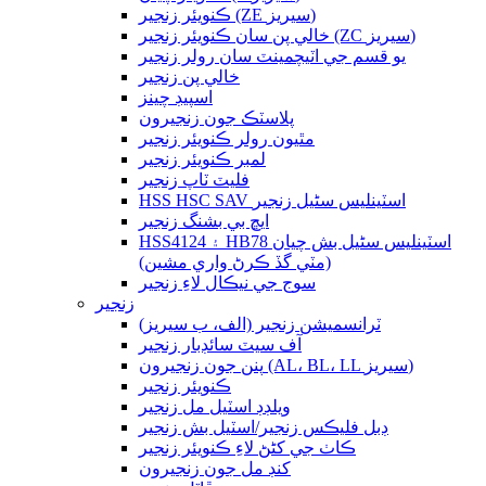
ڪنويئر زنجير (ZE سيريز)
خالي پن سان ڪنويئر زنجير (ZC سيريز)
يو قسم جي اٽيچمينٽ سان رولر زنجير
خالي پن زنجير
اسپيڊ چينز
پلاسٽڪ جون زنجيرون
مٿيون رولر ڪنويئر زنجير
لمبر ڪنويئر زنجير
فليٽ ٽاپ زنجير
HSS HSC SAV اسٽينلیس سٹیل زنجير
ايڇ بي بشنگ زنجير
HSS4124 ۽ HB78 اسٽينلیس سٹیل بش چيان
(مٽي گڏ ڪرڻ واري مشين)
سوج جي نيڪال لاءِ زنجير
زنجير
ٽرانسميشن زنجير (الف، ب سيريز)
آف سيٽ سائڊبار زنجير
پنن جون زنجيرون (AL، BL، LL سيريز)
ڪنويئر زنجير
ويلڊڊ اسٽيل مل زنجير
ڊبل فليڪس زنجير/اسٽيل بش زنجير
ڪاٺ جي کڻڻ لاءِ ڪنويئر زنجير
کنڊ مل جون زنجيرون